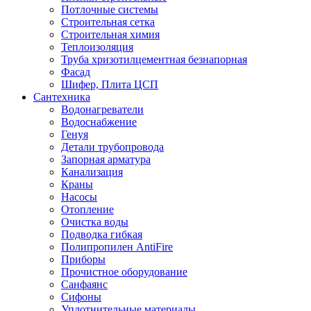
Потлочные системы
Строительная сетка
Строительная химия
Теплоизоляция
Труба хризотилцементная безнапорная
Фасад
Шифер, Плита ЦСП
Сантехника
Водонагреватели
Водоснабжение
Генуя
Детали трубопровода
Запорная арматура
Канализация
Краны
Насосы
Отопление
Очистка воды
Подводка гибкая
Полипропилен AntiFire
Приборы
Прочистное оборудование
Санфаянс
Сифоны
Уплотнительные материалы