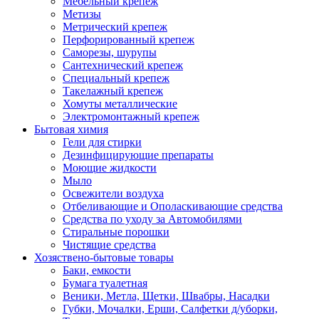
Мебельный крепеж
Метизы
Метрический крепеж
Перфорированный крепеж
Саморезы, шурупы
Сантехнический крепеж
Специальный крепеж
Такелажный крепеж
Хомуты металлические
Электромонтажный крепеж
Бытовая химия
Гели для стирки
Дезинфицирующие препараты
Моющие жидкости
Мыло
Освежители воздуха
Отбеливающие и Ополаскивающие средства
Средства по уходу за Автомобилями
Стиральные порошки
Чистящие средства
Хозяствено-бытовые товары
Баки, емкости
Бумага туалетная
Веники, Метла, Щетки, Швабры, Насадки
Губки, Мочалки, Ерши, Салфетки д/уборки,