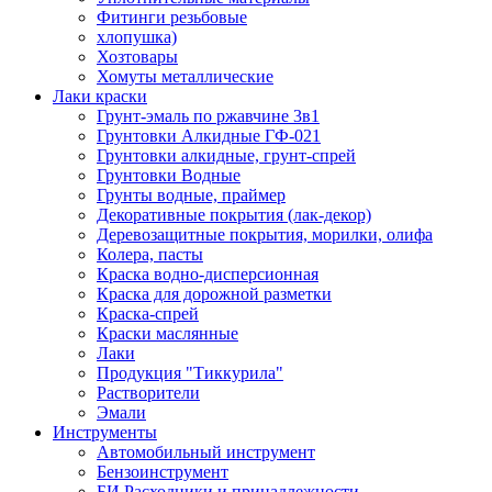
Фитинги резьбовые
хлопушка)
Хозтовары
Хомуты металлические
Лаки краски
Грунт-эмаль по ржавчине 3в1
Грунтовки Алкидные ГФ-021
Грунтовки алкидные, грунт-спрей
Грунтовки Водные
Грунты водные, праймер
Декоративные покрытия (лак-декор)
Деревозащитные покрытия, морилки, олифа
Колера, пасты
Краска водно-дисперсионная
Краска для дорожной разметки
Краска-спрей
Краски маслянные
Лаки
Продукция "Тиккурила"
Растворители
Эмали
Инструменты
Автомобильный инструмент
Бензоинструмент
БИ.Расходники и принадлежности