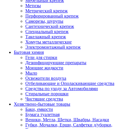
Мебельный крепеж
Метизы
Метрический крепеж
Перфорированный крепеж
Саморезы, шурупы
Сантехнический крепеж
Специальный крепеж
Такелажный крепеж
Хомуты металлические
Электромонтажный крепеж
Бытовая химия
Гели для стирки
Дезинфицирующие препараты
Моющие жидкости
Мыло
Освежители воздуха
Отбеливающие и Ополаскивающие средства
Средства по уходу за Автомобилями
Стиральные порошки
Чистящие средства
Хозяствено-бытовые товары
Баки, емкости
Бумага туалетная
Веники, Метла, Щетки, Швабры, Насадки
Губки, Мочалки, Ерши, Салфетки д/уборки,