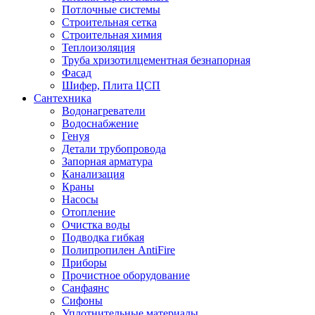
Потлочные системы
Строительная сетка
Строительная химия
Теплоизоляция
Труба хризотилцементная безнапорная
Фасад
Шифер, Плита ЦСП
Сантехника
Водонагреватели
Водоснабжение
Генуя
Детали трубопровода
Запорная арматура
Канализация
Краны
Насосы
Отопление
Очистка воды
Подводка гибкая
Полипропилен AntiFire
Приборы
Прочистное оборудование
Санфаянс
Сифоны
Уплотнительные материалы