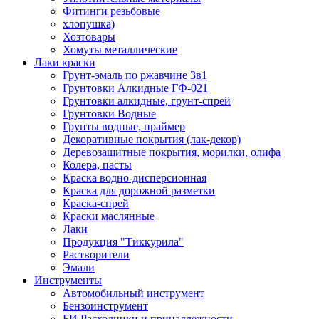
Фитинги резьбовые
хлопушка)
Хозтовары
Хомуты металлические
Лаки краски
Грунт-эмаль по ржавчине 3в1
Грунтовки Алкидные ГФ-021
Грунтовки алкидные, грунт-спрей
Грунтовки Водные
Грунты водные, праймер
Декоративные покрытия (лак-декор)
Деревозащитные покрытия, морилки, олифа
Колера, пасты
Краска водно-дисперсионная
Краска для дорожной разметки
Краска-спрей
Краски маслянные
Лаки
Продукция "Тиккурила"
Растворители
Эмали
Инструменты
Автомобильный инструмент
Бензоинструмент
БИ.Расходники и принадлежности