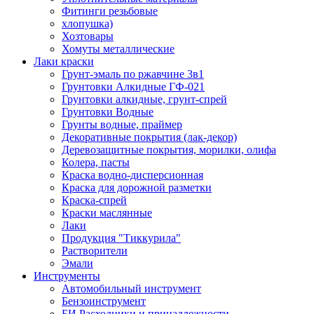
Фитинги резьбовые
хлопушка)
Хозтовары
Хомуты металлические
Лаки краски
Грунт-эмаль по ржавчине 3в1
Грунтовки Алкидные ГФ-021
Грунтовки алкидные, грунт-спрей
Грунтовки Водные
Грунты водные, праймер
Декоративные покрытия (лак-декор)
Деревозащитные покрытия, морилки, олифа
Колера, пасты
Краска водно-дисперсионная
Краска для дорожной разметки
Краска-спрей
Краски маслянные
Лаки
Продукция "Тиккурила"
Растворители
Эмали
Инструменты
Автомобильный инструмент
Бензоинструмент
БИ.Расходники и принадлежности