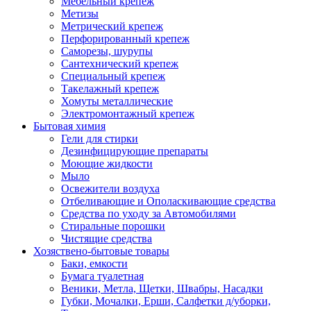
Мебельный крепеж
Метизы
Метрический крепеж
Перфорированный крепеж
Саморезы, шурупы
Сантехнический крепеж
Специальный крепеж
Такелажный крепеж
Хомуты металлические
Электромонтажный крепеж
Бытовая химия
Гели для стирки
Дезинфицирующие препараты
Моющие жидкости
Мыло
Освежители воздуха
Отбеливающие и Ополаскивающие средства
Средства по уходу за Автомобилями
Стиральные порошки
Чистящие средства
Хозяствено-бытовые товары
Баки, емкости
Бумага туалетная
Веники, Метла, Щетки, Швабры, Насадки
Губки, Мочалки, Ерши, Салфетки д/уборки,