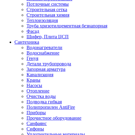
Потлочные системы
Строительная сетка
Строительная химия
Теплоизоляция
Труба хризотилцементная безнапорная
Фасад
Шифер, Плита ЦСП
Сантехника
Водонагреватели
Водоснабжение
Генуя
Детали трубопровода
Запорная арматура
Канализация
Краны
Насосы
Отопление
Очистка воды
Подводка гибкая
Полипропилен AntiFire
Приборы
Прочистное оборудование
Санфаянс
Сифоны
Уплотнительные материалы