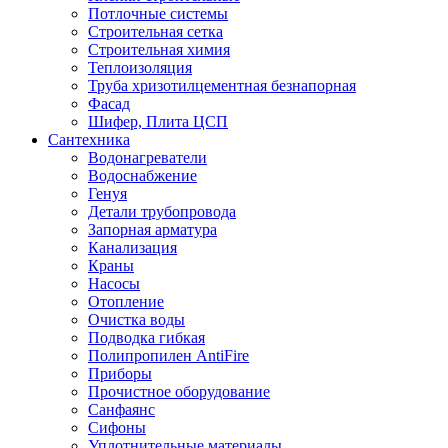
Потлочные системы
Строительная сетка
Строительная химия
Теплоизоляция
Труба хризотилцементная безнапорная
Фасад
Шифер, Плита ЦСП
Сантехника
Водонагреватели
Водоснабжение
Генуя
Детали трубопровода
Запорная арматура
Канализация
Краны
Насосы
Отопление
Очистка воды
Подводка гибкая
Полипропилен AntiFire
Приборы
Прочистное оборудование
Санфаянс
Сифоны
Уплотнительные материалы