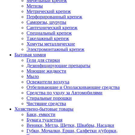
Мебельный крепеж
Метизы
Метрический крепеж
Перфорированный крепеж
Саморезы, шурупы
Сантехнический крепеж
Специальный крепеж
Такелажный крепеж
Хомуты металлические
Электромонтажный крепеж
Бытовая химия
Гели для стирки
Дезинфицирующие препараты
Моющие жидкости
Мыло
Освежители воздуха
Отбеливающие и Ополаскивающие средства
Средства по уходу за Автомобилями
Стиральные порошки
Чистящие средства
Хозяствено-бытовые товары
Баки, емкости
Бумага туалетная
Веники, Метла, Щетки, Швабры, Насадки
Губки, Мочалки, Ерши, Салфетки д/уборки,