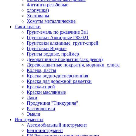
Фитинги резьбовые
хлопушка)
Хозтовары
Хомуты металлические
Лаки краски
Грунт-эмаль по ржавчине 3в1
Грунтовки Алкидные ГФ-021
Грунтовки алкидные, грунт-спрей
Грунтовки Водные
Грунты водные, праймер
Декоративные покрытия (лак-декор)
Деревозащитные покрытия, морилки, олифа
Колера, пасты
Краска водно-дисперсионная
Краска для дорожной разметки
Краска-спрей
Краски маслянные
Лаки
Продукция "Тиккурила"
Растворители
Эмали
Инструменты
Автомобильный инструмент
Бензоинструмент
БИ.Расходники и принадлежности