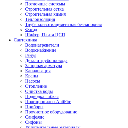
Потлочные системы
Строительная сетка
Строительная химия
Теплоизоляция
Труба хризотилцементная безнапорная
Фасад
Шифер, Плита ЦСП
Сантехника
Водонагреватели
Водоснабжение
Генуя
Детали трубопровода
Запорная арматура
Канализация
Краны
Насосы
Отопление
Очистка воды
Подводка гибкая
Полипропилен AntiFire
Приборы
Прочистное оборудование
Санфаянс
Сифоны
Уплотнительные материалы