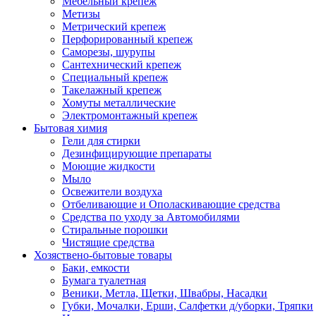
Мебельный крепеж
Метизы
Метрический крепеж
Перфорированный крепеж
Саморезы, шурупы
Сантехнический крепеж
Специальный крепеж
Такелажный крепеж
Хомуты металлические
Электромонтажный крепеж
Бытовая химия
Гели для стирки
Дезинфицирующие препараты
Моющие жидкости
Мыло
Освежители воздуха
Отбеливающие и Ополаскивающие средства
Средства по уходу за Автомобилями
Стиральные порошки
Чистящие средства
Хозяствено-бытовые товары
Баки, емкости
Бумага туалетная
Веники, Метла, Щетки, Швабры, Насадки
Губки, Мочалки, Ерши, Салфетки д/уборки, Тряпки