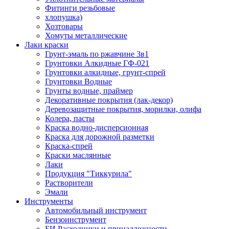
Фитинги резьбовые
хлопушка)
Хозтовары
Хомуты металлические
Лаки краски
Грунт-эмаль по ржавчине 3в1
Грунтовки Алкидные ГФ-021
Грунтовки алкидные, грунт-спрей
Грунтовки Водные
Грунты водные, праймер
Декоративные покрытия (лак-декор)
Деревозащитные покрытия, морилки, олифа
Колера, пасты
Краска водно-дисперсионная
Краска для дорожной разметки
Краска-спрей
Краски маслянные
Лаки
Продукция "Тиккурила"
Растворители
Эмали
Инструменты
Автомобильный инструмент
Бензоинструмент
БИ.Расходники и принадлежности