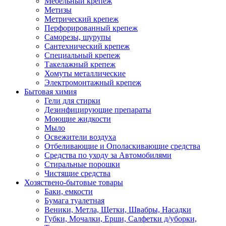
Мебельный крепеж
Метизы
Метрический крепеж
Перфорированный крепеж
Саморезы, шурупы
Сантехнический крепеж
Специальный крепеж
Такелажный крепеж
Хомуты металлические
Электромонтажный крепеж
Бытовая химия
Гели для стирки
Дезинфицирующие препараты
Моющие жидкости
Мыло
Освежители воздуха
Отбеливающие и Ополаскивающие средства
Средства по уходу за Автомобилями
Стиральные порошки
Чистящие средства
Хозяствено-бытовые товары
Баки, емкости
Бумага туалетная
Веники, Метла, Щетки, Швабры, Насадки
Губки, Мочалки, Ерши, Салфетки д/уборки,