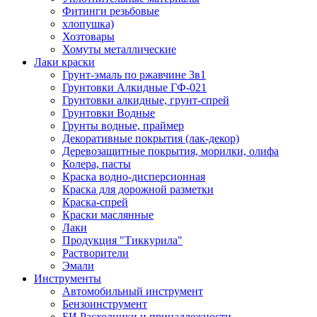
Фитинги резьбовые
хлопушка)
Хозтовары
Хомуты металлические
Лаки краски
Грунт-эмаль по ржавчине 3в1
Грунтовки Алкидные ГФ-021
Грунтовки алкидные, грунт-спрей
Грунтовки Водные
Грунты водные, праймер
Декоративные покрытия (лак-декор)
Деревозащитные покрытия, морилки, олифа
Колера, пасты
Краска водно-дисперсионная
Краска для дорожной разметки
Краска-спрей
Краски маслянные
Лаки
Продукция "Тиккурила"
Растворители
Эмали
Инструменты
Автомобильный инструмент
Бензоинструмент
БИ.Расходники и принадлежности