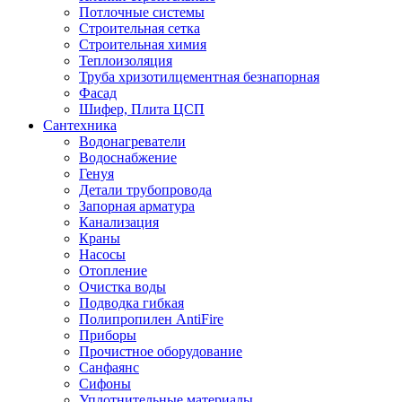
Потлочные системы
Строительная сетка
Строительная химия
Теплоизоляция
Труба хризотилцементная безнапорная
Фасад
Шифер, Плита ЦСП
Сантехника
Водонагреватели
Водоснабжение
Генуя
Детали трубопровода
Запорная арматура
Канализация
Краны
Насосы
Отопление
Очистка воды
Подводка гибкая
Полипропилен AntiFire
Приборы
Прочистное оборудование
Санфаянс
Сифоны
Уплотнительные материалы