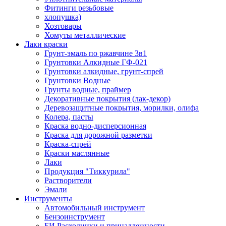
Фитинги резьбовые
хлопушка)
Хозтовары
Хомуты металлические
Лаки краски
Грунт-эмаль по ржавчине 3в1
Грунтовки Алкидные ГФ-021
Грунтовки алкидные, грунт-спрей
Грунтовки Водные
Грунты водные, праймер
Декоративные покрытия (лак-декор)
Деревозащитные покрытия, морилки, олифа
Колера, пасты
Краска водно-дисперсионная
Краска для дорожной разметки
Краска-спрей
Краски маслянные
Лаки
Продукция "Тиккурила"
Растворители
Эмали
Инструменты
Автомобильный инструмент
Бензоинструмент
БИ.Расходники и принадлежности