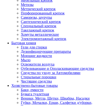
Мебельный крепеж
Метизы
Метрический крепеж
Перфорированный крепеж
Саморезы, шурупы
Сантехнический крепеж
Специальный крепеж
Такелажный крепеж
Хомуты металлические
Электромонтажный крепеж
Бытовая химия
Гели для стирки
Дезинфицирующие препараты
Моющие жидкости
Мыло
Освежители воздуха
Отбеливающие и Ополаскивающие средства
Средства по уходу за Автомобилями
Стиральные порошки
Чистящие средства
Хозяствено-бытовые товары
Баки, емкости
Бумага туалетная
Веники, Метла, Щетки, Швабры, Насадки
Губки, Мочалки, Ерши, Салфетки д/уборки,