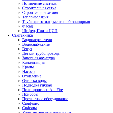
Потлочные системы
Строительная сетка
Строительная химия
Теплоизоляция
Труба хризотилцементная безнапорная
Фасад
Шифер, Плита ЦСП
Сантехника
Водонагреватели
Водоснабжение
Генуя
Детали трубопровода
Запорная арматура
Канализация
Краны
Насосы
Отопление
Очистка воды
Подводка гибкая
Полипропилен AntiFire
Приборы
Прочистное оборудование
Санфаянс
Сифоны
Уплотнительные материалы